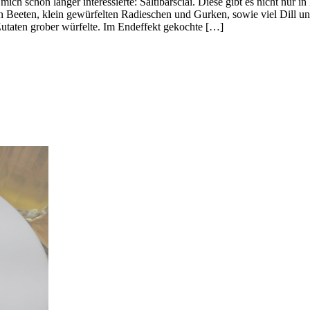
mich schon länger interessierte: Saltibarsciai. Diese gibt es nicht nur 
 Beeten, klein gewürfelten Radieschen und Gurken, sowie viel Dill und
 Zutaten grober würfelte. Im Endeffekt gekochte […]