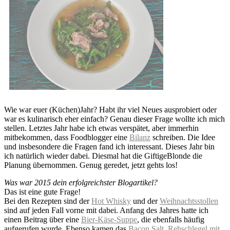
Wie war euer (Küchen)Jahr? Habt ihr viel Neues ausprobiert oder
war es kulinarisch eher einfach? Genau dieser Frage wollte ich mich
stellen. Letztes Jahr habe ich etwas verspätet, aber immerhin
mitbekommen, dass Foodblogger eine
Bilanz
schreiben. Die Idee
und insbesondere die Fragen fand ich interessant. Dieses Jahr bin
ich natürlich wieder dabei. Diesmal hat die GiftigeBlonde die
Planung übernommen. Genug geredet, jetzt gehts los!
Was war 2015 dein erfolgreichster Blogartikel?
Das ist eine gute Frage!
Bei den Rezepten sind der
Hot Whisky
und der
Weihnachtsstollen
sind auf jeden Fall vorne mit dabei. Anfang des Jahres hatte ich
einen Beitrag über eine
Bier-Käse-Suppe
, die ebenfalls häufig
aufgerufen wurde. Ebenso kamen das
Bacon Salt
,
Rehschlegel mit