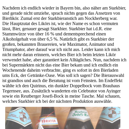
Nachdem ich endlich wieder in Bayern bin, also näher am Starkbier,
und gerade nicht umziehe, sprach nichts gegen das Ansetzen von
Bierlikör. Zumal erst der Starkbieranstich am Nockherberg war.
Die Hauptzutat des Likörs ist, wie der Name es schon vermuten
lässt, Bier, genauer gesagt Starkbier. Starkbier hat i.d.R. eine
Stammwürze von über 16 % und dementsprechend einen
Alkoholgehalt von über 6,5 %. Natürlich gibt es Starkbier der
großen, bekannten Brauereien, wie Maximator, Animator und
Triumphator, aber darauf war ich nicht aus. Leider kann ich mich
nicht mehr daran erinnern, welches Bier ich beim letzten Likör
verwendet habe, aber garantiert kein Alltägliches. Nun, nachdem ich
bei Supermärkten nicht das eine Bier bekam und ich endlich ein
Wochenende daheim verbrachte, ging es sofort in den Bierladen
ums Eck, der Getränke-Oase. Was soll ich sagen? Die Bierauswahl
ist grandios und auch die Beratung ist vom Feinsten. Im Endeffekt
wählte ich den Quirinus, ein dunkler Doppelbock vom Brauhaus
Tegernsee, aus. Zusätzlich wanderten ein Celebrator von Ayinger
sowie ein Reutberger Josefi-Bock in meine Tasche. Mal schauen,
welches Starkbier ich bei der nächsten Produktion auswähle.