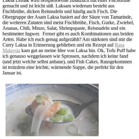
Laksa Lemak wird beispielsweise zusätzlich mit einer Fischbrühe
gemacht und ist leicht süß. Laksam wiederum besteht aus
Fischbrühe, dicken Reisnudeln und häufig auch Fisch. Die
Obergruppe der Asam Laksa basiert auf der Säure von Tamarinde,
die weiteren Zutaten sind meist Fischbrühe, Fisch, Gurke, Zwiebel,
Ananas, Chili, Minze, Salat, Shrimpspaste, Reisnudeln und ein
bestimmter Ingwer. Ferner gibt es auch Kombinationen aus beiden
Arten. Habe ich euch genug aufgezählt? Am stärksten sind mir die
Curry Laksa in Erinnerung geblieben und ein Rezept auf
Rasa
Malaysia
kam gut an meine Idee von Laksa hin. Ok, Tofu Puff habe
ich genauso weggelassen wie Sprossen, nachdem ich keine fand
(und jetzt welche selbst anbaue), und Fish Cakes. Rausgekommen
ist trotzdem eine leichte, wärmende Suppe, die perfekt für den
Januar ist.