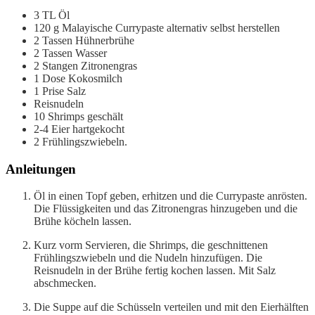
3
TL
Öl
120
g
Malayische Currypaste
alternativ selbst herstellen
2
Tassen
Hühnerbrühe
2
Tassen
Wasser
2
Stangen
Zitronengras
1
Dose
Kokosmilch
1
Prise
Salz
Reisnudeln
10
Shrimps
geschält
2-4
Eier
hartgekocht
2
Frühlingszwiebeln.
Anleitungen
Öl in einen Topf geben, erhitzen und die Currypaste anrösten.
Die Flüssigkeiten und das Zitronengras hinzugeben und die
Brühe köcheln lassen.
Kurz vorm Servieren, die Shrimps, die geschnittenen
Frühlingszwiebeln und die Nudeln hinzufügen. Die
Reisnudeln in der Brühe fertig kochen lassen. Mit Salz
abschmecken.
Die Suppe auf die Schüsseln verteilen und mit den Eierhälften