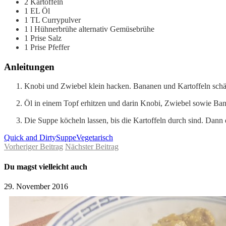
2
Kartoffeln
1
EL
Öl
1
TL
Currypulver
1
l
Hühnerbrühe
alternativ Gemüsebrühe
1
Prise
Salz
1
Prise
Pfeffer
Anleitungen
Knobi und Zwiebel klein hacken. Bananen und Kartoffeln schä
Öl in einem Topf erhitzen und darin Knobi, Zwiebel sowie Ban
Die Suppe köcheln lassen, bis die Kartoffeln durch sind. Dann
Quick and Dirty
Suppe
Vegetarisch
Vorheriger Beitrag
Nächster Beitrag
Du magst vielleicht auch
29. November 2016