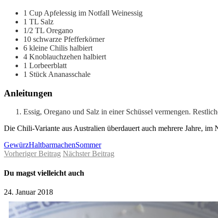
1
Cup Apfelessig
im Notfall Weinessig
1
TL
Salz
1/2
TL
Oregano
10
schwarze Pfefferkörner
6
kleine Chilis
halbiert
4
Knoblauchzehen
halbiert
1
Lorbeerblatt
1
Stück
Ananasschale
Anleitungen
Essig, Oregano und Salz in einer Schüssel vermengen. Restlic
Die Chili-Variante aus Australien überdauert auch mehrere Jahre, im 
Gewürz
Haltbarmachen
Sommer
Vorheriger Beitrag
Nächster Beitrag
Du magst vielleicht auch
24. Januar 2018