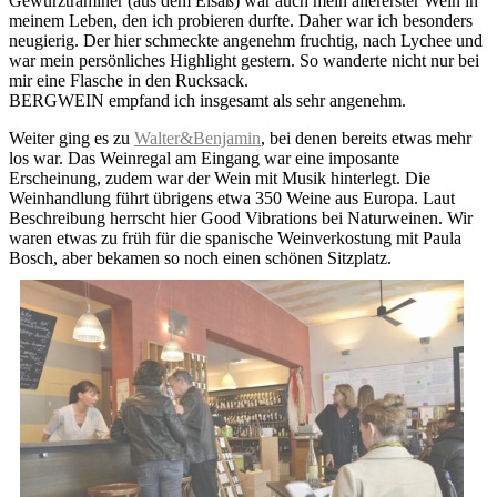
Gewürztraminer (aus dem Elsaß) war auch mein allererster Wein in
meinem Leben, den ich probieren durfte. Daher war ich besonders
neugierig. Der hier schmeckte angenehm fruchtig, nach Lychee und
war mein persönliches Highlight gestern. So wanderte nicht nur bei
mir eine Flasche in den Rucksack.
BERGWEIN empfand ich insgesamt als sehr angenehm.
Weiter ging es zu
Walter&Benjamin
, bei denen bereits etwas mehr
los war. Das Weinregal am Eingang war eine imposante
Erscheinung, zudem war der Wein mit Musik hinterlegt. Die
Weinhandlung führt übrigens etwa 350 Weine aus Europa. Laut
Beschreibung herrscht hier Good Vibrations bei Naturweinen. Wir
waren etwas zu früh für die spanische Weinverkostung mit Paula
Bosch, aber bekamen so noch einen schönen Sitzplatz.