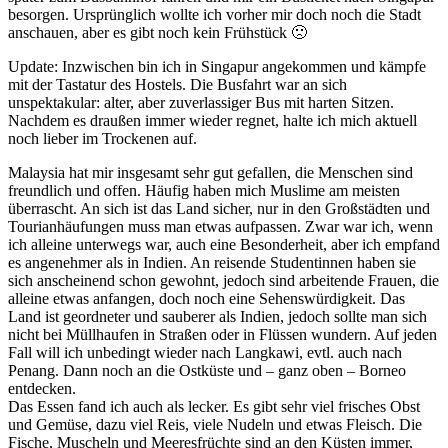
besorgen. Ursprünglich wollte ich vorher mir doch noch die Stadt
anschauen, aber es gibt noch kein Frühstück 🙁
Update: Inzwischen bin ich in Singapur angekommen und kämpfe
mit der Tastatur des Hostels. Die Busfahrt war an sich
unspektakular: alter, aber zuverlassiger Bus mit harten Sitzen.
Nachdem es draußen immer wieder regnet, halte ich mich aktuell
noch lieber im Trockenen auf.
Malaysia hat mir insgesamt sehr gut gefallen, die Menschen sind
freundlich und offen. Häufig haben mich Muslime am meisten
überrascht. An sich ist das Land sicher, nur in den Großstädten und
Tourianhäufungen muss man etwas aufpassen. Zwar war ich, wenn
ich alleine unterwegs war, auch eine Besonderheit, aber ich empfand
es angenehmer als in Indien. An reisende Studentinnen haben sie
sich anscheinend schon gewohnt, jedoch sind arbeitende Frauen, die
alleine etwas anfangen, doch noch eine Sehenswürdigkeit. Das
Land ist geordneter und sauberer als Indien, jedoch sollte man sich
nicht bei Müllhaufen in Straßen oder in Flüssen wundern. Auf jeden
Fall will ich unbedingt wieder nach Langkawi, evtl. auch nach
Penang. Dann noch an die Ostküste und – ganz oben – Borneo
entdecken.
Das Essen fand ich auch als lecker. Es gibt sehr viel frisches Obst
und Gemüse, dazu viel Reis, viele Nudeln und etwas Fleisch. Die
Fische, Muscheln und Meeresfrüchte sind an den Küsten immer,