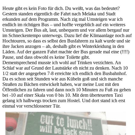
Heute gibt es kein Foto für dich. Du weißt, was das bedeutet?
Gestern standen eigentlich die Fahrt nach Melaka und Stadt
erkunden auf dem Programm. Nach zig mal Umsteigen war ich
endlich im richtigen Bus – und hoffte vergeblich auf ein weiteres
Umsteigen. Der Bus alt, laut, unbequem und vor allem bergauf nur
im Schneckentempo unterwegs. Dazu lief die Klimaanlage noch auf
Hochtouren, so dass es selbst den Busfahrern zu kalt wurde und sie
ihre Jacken anzogen – ah, deshalb gibt es Winterkleidung in den
Läden. Auf der ganzen Fahrt machte der Bus gerade mal eine (!!!!)
Pause, und dass obwohl es keine Toilette gibt.
Dementsprechend musste ich wohl auf Trinken verzichten. An
Schlaf war auf Grund der Lautstärke eh nicht zu denken. Nach 10
1/2 statt der angegeben 7-8 erreichte ich endlich den Busbahnhof.
Da es schon seit Stunden wie aus Kübeln goß und sich manche
Straßen zu Bächen entwickelt haben, war meine Lust mit den
Öffentlichen zu fahren und dann noch 10 Minuten zu Fuß zu gehen
bei -10 auf einer Skala von 0 bis 10. Mit dem überteuerten Taxi
gelang ich halbwegs trocken zum Hostel. Und dort stand ich erst
einmal vor verschlossener Tür.