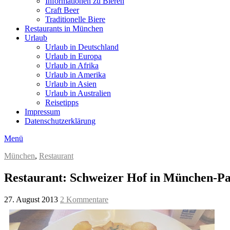
Informationen zu Bieren
Craft Beer
Traditionelle Biere
Restaurants in München
Urlaub
Urlaub in Deutschland
Urlaub in Europa
Urlaub in Afrika
Urlaub in Amerika
Urlaub in Asien
Urlaub in Australien
Reisetipps
Impressum
Datenschutzerklärung
Menü
München
,
Restaurant
Restaurant: Schweizer Hof in München-Pa
27. August 2013
2 Kommentare