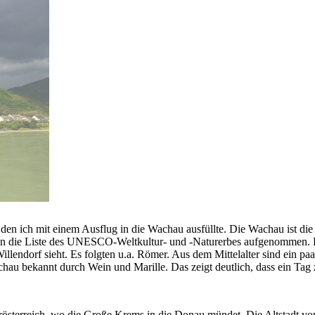
it, den ich mit einem Ausflug in die Wachau ausfüllte. Die Wachau ist
s in die Liste des UNESCO-Weltkultur- und -Naturerbes aufgenommen. 
lendorf sieht. Es folgten u.a. Römer. Aus dem Mittelalter sind ein 
hau bekannt durch Wein und Marille. Das zeigt deutlich, dass ein Tag zwa
rösterreich, wo die Große Krems in die Donau mündet. Die Altstadt vo