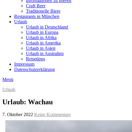
Informationen zu Bieren
Craft Beer
Traditionelle Biere
Restaurants in München
Urlaub
Urlaub in Deutschland
Urlaub in Europa
Urlaub in Afrika
Urlaub in Amerika
Urlaub in Asien
Urlaub in Australien
Reisetipps
Impressum
Datenschutzerklärung
Menü
Urlaub
Urlaub: Wachau
7. Oktober 2022
Keine Kommentare