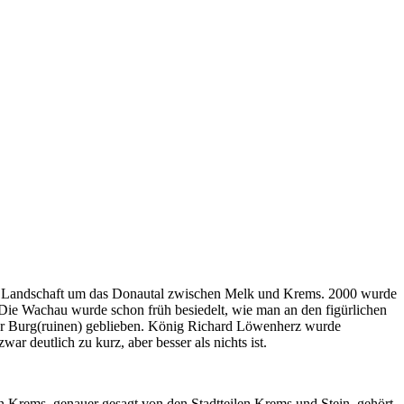
 die Landschaft um das Donautal zwischen Melk und Krems. 2000 wurde
Die Wachau wurde schon früh besiedelt, wie man an den figürlichen
paar Burg(ruinen) geblieben. König Richard Löwenherz wurde
r deutlich zu kurz, aber besser als nichts ist.
n Krems, genauer gesagt von den Stadtteilen Krems und Stein, gehört