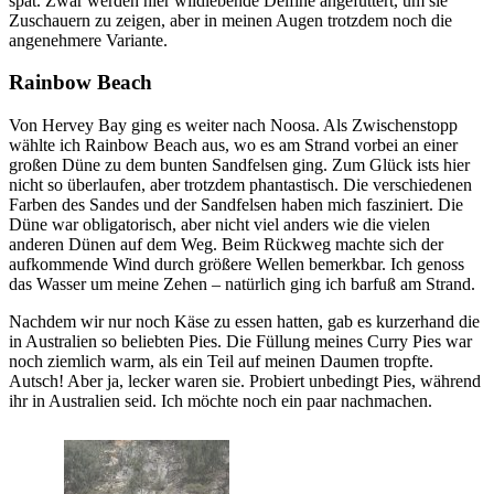
spät. Zwar werden hier wildlebende Delfine angefüttert, um sie
Zuschauern zu zeigen, aber in meinen Augen trotzdem noch die
angenehmere Variante.
Rainbow Beach
Von Hervey Bay ging es weiter nach Noosa. Als Zwischenstopp
wählte ich Rainbow Beach aus, wo es am Strand vorbei an einer
großen Düne zu dem bunten Sandfelsen ging. Zum Glück ists hier
nicht so überlaufen, aber trotzdem phantastisch. Die verschiedenen
Farben des Sandes und der Sandfelsen haben mich fasziniert. Die
Düne war obligatorisch, aber nicht viel anders wie die vielen
anderen Dünen auf dem Weg. Beim Rückweg machte sich der
aufkommende Wind durch größere Wellen bemerkbar. Ich genoss
das Wasser um meine Zehen – natürlich ging ich barfuß am Strand.
Nachdem wir nur noch Käse zu essen hatten, gab es kurzerhand die
in Australien so beliebten Pies. Die Füllung meines Curry Pies war
noch ziemlich warm, als ein Teil auf meinen Daumen tropfte.
Autsch! Aber ja, lecker waren sie. Probiert unbedingt Pies, während
ihr in Australien seid. Ich möchte noch ein paar nachmachen.