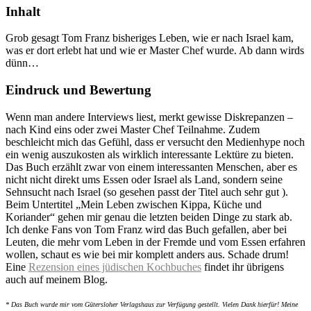
Inhalt
Grob gesagt Tom Franz bisheriges Leben, wie er nach Israel kam,
was er dort erlebt hat und wie er Master Chef wurde. Ab dann wirds
dünn…
Eindruck und Bewertung
Wenn man andere Interviews liest, merkt gewisse Diskrepanzen –
nach Kind eins oder zwei Master Chef Teilnahme. Zudem
beschleicht mich das Gefühl, dass er versucht den Medienhype noch
ein wenig auszukosten als wirklich interessante Lektüre zu bieten.
Das Buch erzählt zwar von einem interessanten Menschen, aber es
nicht nicht direkt ums Essen oder Israel als Land, sondern seine
Sehnsucht nach Israel (so gesehen passt der Titel auch sehr gut ).
Beim Untertitel „Mein Leben zwischen Kippa, Küche und
Koriander“ gehen mir genau die letzten beiden Dinge zu stark ab.
Ich denke Fans von Tom Franz wird das Buch gefallen, aber bei
Leuten, die mehr vom Leben in der Fremde und vom Essen erfahren
wollen, schaut es wie bei mir komplett anders aus. Schade drum!
Eine
Rezension eines jüdischen Kochbuches
findet ihr übrigens
auch auf meinem Blog.
* Das Buch wurde mir vom Gütersloher Verlagshaus zur Verfügung gestellt. Vielen Dank hierfür! Meine