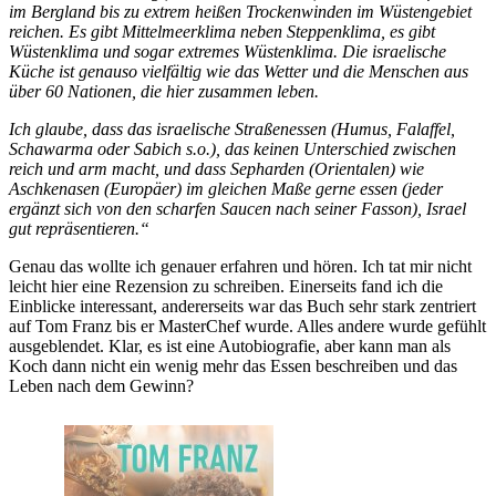
im Bergland bis zu extrem heißen Trockenwinden im Wüstengebiet
reichen. Es gibt Mittelmeerklima neben Steppenklima, es gibt
Wüstenklima und sogar extremes Wüstenklima. Die israelische
Küche ist genauso vielfältig wie das Wetter und die Menschen aus
über 60 Nationen, die hier zusammen leben.
Ich glaube, dass das israelische Straßenessen (Humus, Falaffel,
Schawarma oder Sabich s.o.), das keinen Unterschied zwischen
reich und arm macht, und dass Sepharden (Orientalen) wie
Aschkenasen (Europäer) im gleichen Maße gerne essen (jeder
ergänzt sich von den scharfen Saucen nach seiner Fasson), Israel
gut repräsentieren.“
Genau das wollte ich genauer erfahren und hören. Ich tat mir nicht
leicht hier eine Rezension zu schreiben. Einerseits fand ich die
Einblicke interessant, andererseits war das Buch sehr stark zentriert
auf Tom Franz bis er MasterChef wurde. Alles andere wurde gefühlt
ausgeblendet. Klar, es ist eine Autobiografie, aber kann man als
Koch dann nicht ein wenig mehr das Essen beschreiben und das
Leben nach dem Gewinn?