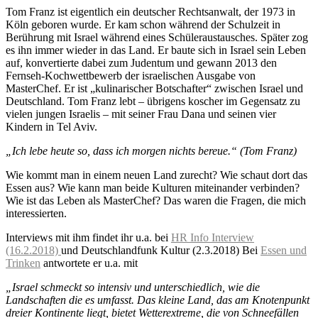
Tom Franz ist eigentlich ein deutscher Rechtsanwalt, der 1973 in
Köln geboren wurde. Er kam schon während der Schulzeit in
Berührung mit Israel während eines Schüleraustausches. Später zog
es ihn immer wieder in das Land. Er baute sich in Israel sein Leben
auf, konvertierte dabei zum Judentum und gewann 2013 den
Fernseh-Kochwettbewerb der israelischen Ausgabe von
MasterChef. Er ist „kulinarischer Botschafter“ zwischen Israel und
Deutschland. Tom Franz lebt – übrigens koscher im Gegensatz zu
vielen jungen Israelis – mit seiner Frau Dana und seinen vier
Kindern in Tel Aviv.
„Ich lebe heute so, dass ich morgen nichts bereue.“ (Tom Franz)
Wie kommt man in einem neuen Land zurecht? Wie schaut dort das
Essen aus? Wie kann man beide Kulturen miteinander verbinden?
Wie ist das Leben als MasterChef? Das waren die Fragen, die mich
interessierten.
Interviews mit ihm findet ihr u.a. bei
HR Info Interview
(16.2.2018)
und Deutschlandfunk Kultur (2.3.2018) Bei
Essen und
Trinken
antwortete er u.a. mit
„Israel schmeckt so intensiv und unterschiedlich, wie die
Landschaften die es umfasst. Das kleine Land, das am Knotenpunkt
dreier Kontinente liegt, bietet Wetterextreme, die von Schneefällen