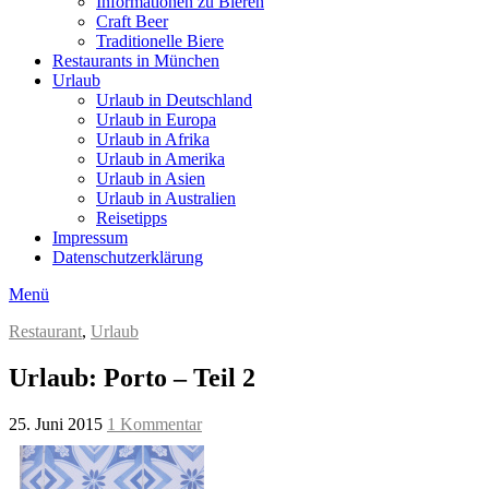
Informationen zu Bieren
Craft Beer
Traditionelle Biere
Restaurants in München
Urlaub
Urlaub in Deutschland
Urlaub in Europa
Urlaub in Afrika
Urlaub in Amerika
Urlaub in Asien
Urlaub in Australien
Reisetipps
Impressum
Datenschutzerklärung
Menü
Restaurant
,
Urlaub
Urlaub: Porto – Teil 2
25. Juni 2015
1 Kommentar