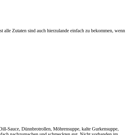
 Fast alle Zutaten sind auch hierzulande einfach zu bekommen, wenn
-Dill-Sauce, Dünnbrotrollen, Möhrensuppe, kalte Gurkensuppe,
 einfach nachzumachen und schmeckten gut. Nicht vorhanden im