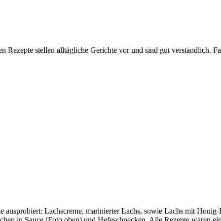
ten Rezepte stellen alltägliche Gerichte vor und sind gut verständlich.
te ausprobiert: Lachscreme, marinierter Lachs, sowie Lachs mit Honig
hbällchen in Sauce (Foto oben) und Hefeschnecken. Alle Rezepte waren