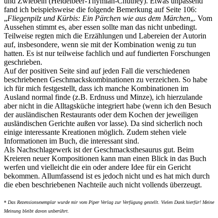
und Zwiebeln (Heidelbeer-Thymian-Chutney). Etwas unpassend
fand ich beispielsweise die folgende Bemerkung auf Seite 106:
„
Fliegenpilz und Kürbis: Ein Pärchen wie aus dem Märchen
„. Vom
Aussehen stimmt es, aber essen sollte man das nicht unbedingt.
Teilweise regten mich die Erzählungen und Labereien der Autorin
auf, insbesondere, wenn sie mit der Kombination wenig zu tun
hatten. Es ist nur teilweise fachlich und auf fundierten Forschungen
geschrieben.
Auf der positiven Seite sind auf jeden Fall die verschiedenen
beschriebenen Geschmackskombinationen zu verzeichen. So habe
ich für mich festgestellt, dass ich manche Kombinationen im
Ausland normal finde (z.B. Erdnuss und Minze), ich hierzulande
aber nicht in die Alltagsküche integriert habe (wenn ich den Besuch
der ausländischen Restaurants oder dem Kochen der jeweiligen
ausländischen Gerichte außen vor lasse). Da sind sicherlich noch
einige interessante Kreationen möglich. Zudem stehen viele
Informationen im Buch, die interessant sind.
Als Nachschlagewerk ist der Geschmacksthesaurus gut. Beim
Kreieren neuer Kompositionen kann man einen Blick in das Buch
werfen und vielleicht die ein oder andere Idee für ein Gericht
bekommen. Allumfassend ist es jedoch nicht und es hat mich durch
die eben beschriebenen Nachteile auch nicht vollends überzeugt.
*
Das Rezensionsexemplar wurde mir vom Piper Verlag zur Verfügung gestellt. Vielen Dank hierfür! Meine
Meinung bleibt davon unberührt.