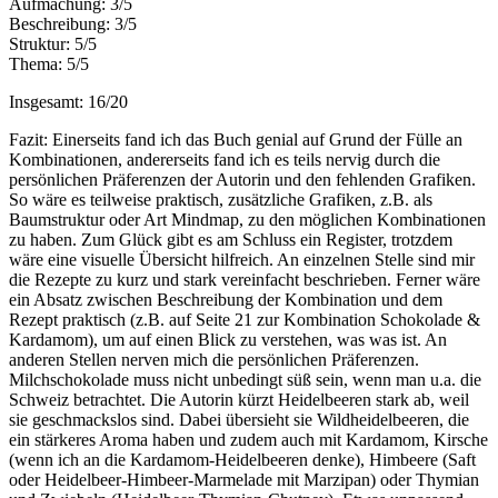
Aufmachung: 3/5
Beschreibung: 3/5
Struktur: 5/5
Thema: 5/5
Insgesamt: 16/20
Fazit: Einerseits fand ich das Buch genial auf Grund der Fülle an
Kombinationen, andererseits fand ich es teils nervig durch die
persönlichen Präferenzen der Autorin und den fehlenden Grafiken.
So wäre es teilweise praktisch, zusätzliche Grafiken, z.B. als
Baumstruktur oder Art Mindmap, zu den möglichen Kombinationen
zu haben. Zum Glück gibt es am Schluss ein Register, trotzdem
wäre eine visuelle Übersicht hilfreich. An einzelnen Stelle sind mir
die Rezepte zu kurz und stark vereinfacht beschrieben. Ferner wäre
ein Absatz zwischen Beschreibung der Kombination und dem
Rezept praktisch (z.B. auf Seite 21 zur Kombination Schokolade &
Kardamom), um auf einen Blick zu verstehen, was was ist. An
anderen Stellen nerven mich die persönlichen Präferenzen.
Milchschokolade muss nicht unbedingt süß sein, wenn man u.a. die
Schweiz betrachtet. Die Autorin kürzt Heidelbeeren stark ab, weil
sie geschmackslos sind. Dabei übersieht sie Wildheidelbeeren, die
ein stärkeres Aroma haben und zudem auch mit Kardamom, Kirsche
(wenn ich an die Kardamom-Heidelbeeren denke), Himbeere (Saft
oder Heidelbeer-Himbeer-Marmelade mit Marzipan) oder Thymian