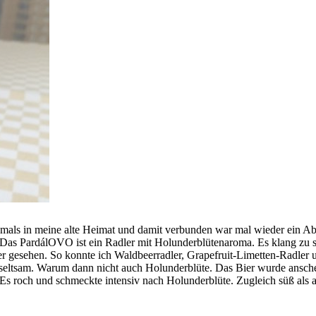
als in meine alte Heimat und damit verbunden war mal wieder ein Abst
. Das PardálOVO ist ein Radler mit Holunderblütenaroma. Es klang zu s
adler gesehen. So konnte ich Waldbeerradler, Grapefruit-Limetten-Rad
h seltsam. Warum dann nicht auch Holunderblüte. Das Bier wurde ansch
s roch und schmeckte intensiv nach Holunderblüte. Zugleich süß als a